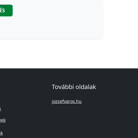
ÉS
További oldalak
jozsefvaros.hu
k
vek
ák