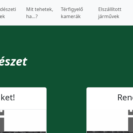
dészeti
Mit tehetek,
Térfigyelő
Elszállított
ek
ha…?
kamerák
járművek
dészet
ket!
Ren