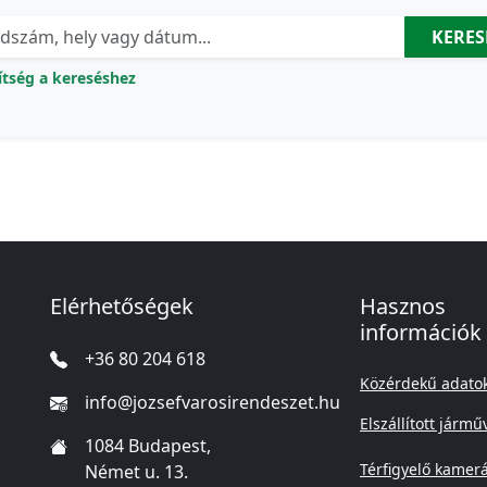
KERES
ítség a kereséshez
Elérhetőségek
Hasznos
információk
+36 80 204 618
Közérdekű adato
info@jozsefvarosirendeszet.hu
Elszállított jármű
1084 Budapest,
Térfigyelő kamer
Német u. 13.