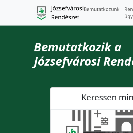
Józsefvárosi
Bemutatkozunk
Ren
Rendészet
ügy
Bemutatkozik a
Józsefvárosi Ren
Keressen min