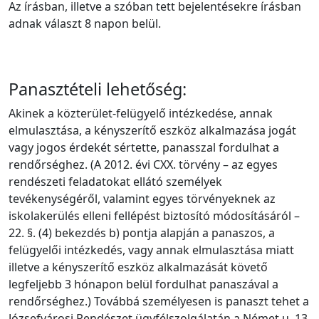
Az írásban, illetve a szóban tett bejelentésekre írásban
adnak választ 8 napon belül.
Panasztételi lehetőség:
Akinek a közterület-felügyelő intézkedése, annak
elmulasztása, a kényszerítő eszköz alkalmazása jogát
vagy jogos érdekét sértette, panasszal fordulhat a
rendőrséghez. (A 2012. évi CXX. törvény – az egyes
rendészeti feladatokat ellátó személyek
tevékenységéről, valamint egyes törvényeknek az
iskolakerülés elleni fellépést biztosító módosításáról –
22. §. (4) bekezdés b) pontja alapján a panaszos, a
felügyelői intézkedés, vagy annak elmulasztása miatt
illetve a kényszerítő eszköz alkalmazását követő
legfeljebb 3 hónapon belül fordulhat panaszával a
rendőrséghez.) Továbbá személyesen is panaszt tehet a
Józsefvárosi Rendészet ügyfélszolgálatán a Német u. 13.