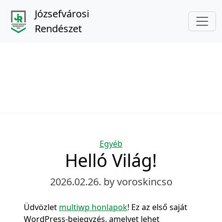
Józsefvárosi
Rendészet
Categories
Egyéb
Helló Világ!
2026.02.26.
by voroskincso
Üdvözlet
multiwp honlapok
! Ez az első saját
WordPress-bejegyzés, amelyet lehet